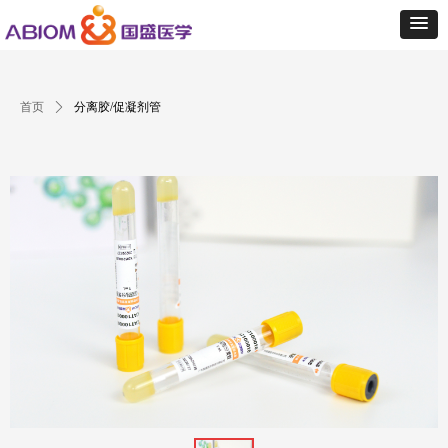
首页
ꄲ
分离胶/促凝剂管