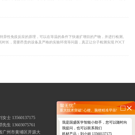
特异性免疫反应的原理，可以在等温的条件下快速扩增目的产物，并进行检测。
增耗时长，需要昂贵的设备及严格的实验环境等问题，真正让分子检测实现 POCT
重大技术突破! 心梗、脑梗精准早筛!
士 13560137175
我是国盛医学智能小助手，您可以随时向
生 13603075761
我提问，也可以联系我们
省广州市黄埔区开源大
耗材产品：刘小姐 13560137175