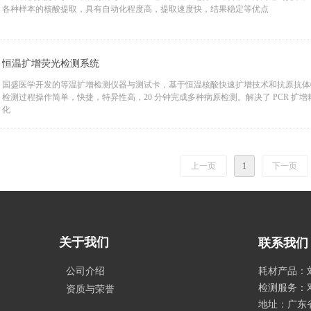
各种样本的核酸提取，具有自动化程度高，提取速度快，结果稳定等优点
恒温扩增荧光检测系统
国盛医学开发的等温扩增检测仪器与测试卡，基于恒温核酸快速扩增技术和抗原抗体
检测过程操作简单，快捷，特异性高，20 分钟完成多种病原检测。解决了 PCR 扩
化
上一页
1
下一页
关于我们
联系我们
公司介绍
耗材产品：刘女
检测服务：邓先
资质与荣誉
地址：广东